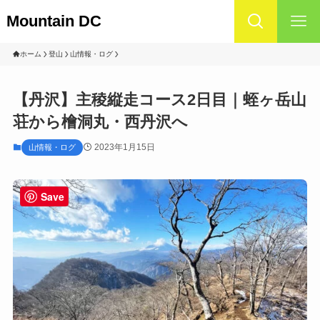
Mountain DC
ホーム
登山
山情報・ログ
【丹沢】主稜縦走コース2日目｜蛭ヶ岳山
荘から檜洞丸・西丹沢へ
2023年1月15日
山情報・ログ
Save