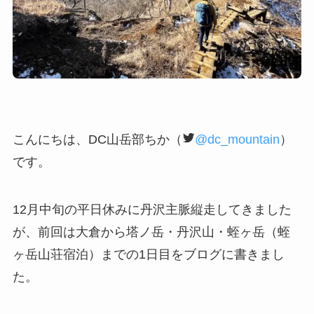
こんにちは、DC山岳部ちか（
@dc_mountain
）
です。
12月中旬の平日休みに丹沢主脈縦走してきました
が、前回は大倉から塔ノ岳・丹沢山・蛭ヶ岳（蛭
ヶ岳山荘宿泊）までの1日目をブログに書きまし
た。