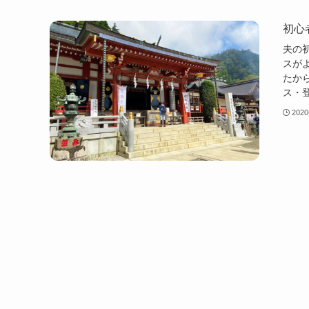
初心
夫の
スが
たか
ス・
202