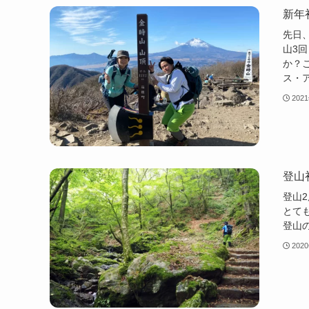
新年
先日
山3
か？
ス・
202
登山
登山
とて
登山
202