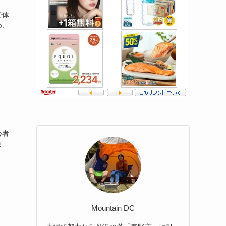
で体
め、
心者
セ
Mountain DC