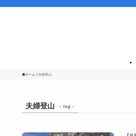
ホーム
夫婦登山
夫婦登山
– tag –
【長