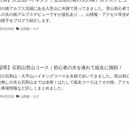
県の南アルプス北端にある入笠山に夫婦で登ってきました。登山初心者
しの夫の南アルプスデビューですが波乱あり…。山情報・アクセス等含
の様子をブログで紹介します。
2年6月28日
山情報・ログ
梨県】石割山登山コース｜初心者の夫を連れて縦走に挑戦！
県の石割山・大平山ハイキングコースを夫婦で歩いてきました。登山初
力無しの夫も石割山までは余裕！はたして縦走コースは？その他、アク
駐車場情報など詳しくまとめました。
2年6月23日
山情報・ログ