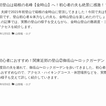
初登山は箱根の名峰【金時山】へ！初心者の夫も絶景に感激！
、夫婦で2021年初登山で箱根の金時山に登頂してきました！今回で夫は
回目です。登山初心者＆体力なしの夫も、金時山登山を楽しめたのでしょ
この記事では、実際の登山の様子を交えながら、金時山登山の難易度・
アクセスを紹介します。
1年1月5日
山情報・ログ
初心者におすすめ！関東近郊の登山②御岳山〜ロックガーデン
2度目の夫を連れて、御岳山〜ロックガーデンを歩いてきました。初心者
もおすすめなので、アクセス・ハイキングコース・休憩場所などを、実
の様子も交えて詳しく紹介していきます。
0年9月6日
山情報・ログ