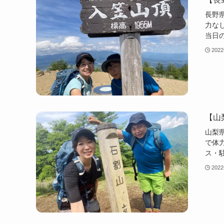
長野
力な
当日
202
【山
山梨
で体
ス・
202