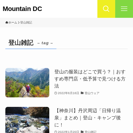
Mountain DC
ホーム
登山雑記
登山雑記
– tag –
登山の服装はどこで買う？｜おす
すめ専門店・低予算で見つける方
法
2022年6月16日
登山ウェア
【神奈川】丹沢周辺「日帰り温
泉」まとめ｜登山・キャンプ後
に！
2022年1月20日
登山雑記