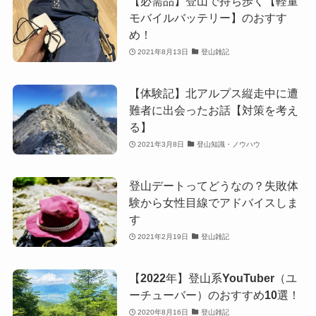
【必需品】登山で持ち歩く【軽量
モバイルバッテリー】のおすす
め！
2021年8月13日
登山雑記
【体験記】北アルプス縦走中に遭
難者に出会ったお話【対策を考え
る】
2021年3月8日
登山知識・ノウハウ
登山デートってどうなの？失敗体
験から女性目線でアドバイスしま
す
2021年2月19日
登山雑記
【2022年】登山系YouTuber（ユ
ーチューバー）のおすすめ10選！
2020年8月16日
登山雑記