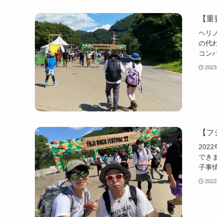
【重
ヘリ
の代
コン
202
【フ
20
でき
子事
202