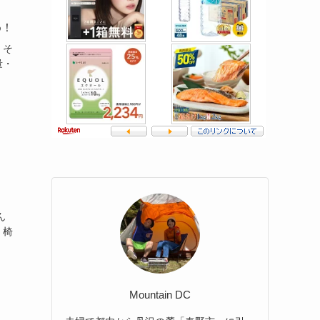
め！
。そ
量・
ん
・椅
Mountain DC