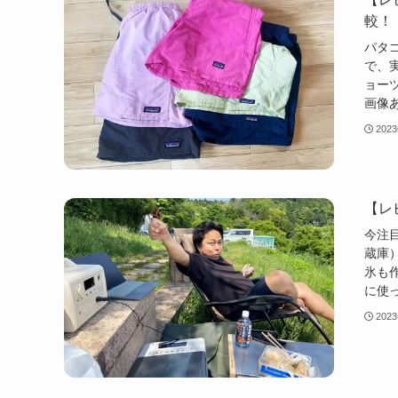
較！
パタ
で、
ョー
画像
202
【レ
今注
蔵庫
氷も
に使
202