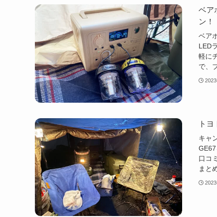
ベア
ン！
ベア
LE
軽に
で、
202
トヨ
キャ
GE
口コ
まと
202