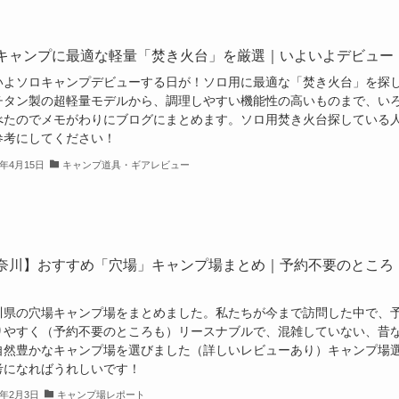
キャンプに最適な軽量「焚き火台」を厳選｜いよいよデビュー
いよソロキャンプデビューする日が！ソロ用に最適な「焚き火台」を探
チタン製の超軽量モデルから、調理しやすい機能性の高いものまで、い
べたのでメモがわりにブログにまとめます。ソロ用焚き火台探している
参考にしてください！
2年4月15日
キャンプ道具・ギアレビュー
奈川】おすすめ「穴場」キャンプ場まとめ｜予約不要のところ
川県の穴場キャンプ場をまとめました。私たちが今まで訪問した中で、
りやすく（予約不要のところも）リースナブルで、混雑していない、昔
自然豊かなキャンプ場を選びました（詳しいレビューあり）キャンプ場
考になればうれしいです！
2年2月3日
キャンプ場レポート