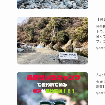
【神
神奈
トで
良く
プ」
202
ふた
夫婦
調査
202