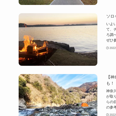
ソロ
いよ
て、
ろ調
ぜひ
202
【神
も！
神奈
が取
らの
の参
202