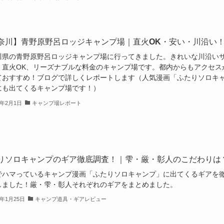
奈川】青野原野呂ロッジキャンプ場｜直火OK・安い・川沿い
川県の青野原野呂ロッジキャンプ場に行ってきました。きれいな川沿い
、直火OK、リーズナブルな料金のキャンプ場です。都内からもアクセス
ておすすめ！ブログで詳しくレポートします（人気漫画「ふたりソロキ
にも出てくるキャンプ場です！）
2年2月1日
キャンプ場レポート
りソロキャンプのギア徹底調査！｜雫・厳・彰人のこだわりは
でハマっているキャンプ漫画「ふたりソロキャンプ」に出てくるギアを
しました！厳・雫・彰人それぞれのギアをまとめました。
2年1月25日
キャンプ道具・ギアレビュー