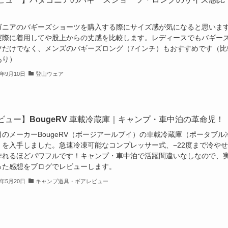
ゴニアのバギーズショーツを購入する際にサイズ感が気になると思いま
実際に着用してや股上からの丈感を比較します。レディースでもバギー
ツだけでなく、メンズのバギーズロング（7インチ）もおすすめです（比
あり）
3年9月10日
登山ウェア
ビュー】BougeRV 車載冷蔵庫｜キャンプ・車中泊の革命児！
目のメーカーBougeRV（ボージアールブイ）の車載冷蔵庫（ポータブル
）を入手しました。急速冷凍可能なコンプレッサー式、−22度まで冷や
作れるほどパワフルです！キャンプ・車中泊で活躍間違いなしなので、
った感想をブログでレビューします。
3年5月20日
キャンプ道具・ギアレビュー