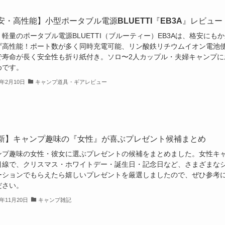
安・高性能】小型ポータブル電源BLUETTI『EB3A』レビュー
軽量のポータブル電源BLUETTI（ブルーティー）EB3Aは、格安にも
ず高性能！ポート数が多く同時充電可能、リン酸鉄リチウムイオン電池
で寿命が長く安全性も折り紙付き。ソロ〜2人カップル・夫婦キャンプに
めです。
3年2月10日
キャンプ道具・ギアレビュー
新】キャンプ趣味の『女性』が喜ぶプレゼント候補まとめ
ンプ趣味の女性・彼女に選ぶプレゼントの候補をまとめました。女性キ
目線で、クリスマス・ホワイトデー・誕生日・記念日など、さまざまな
ーションでもらえたら嬉しいプレゼントを厳選しましたので、ぜひ参考
ださい。
2年11月20日
キャンプ雑記