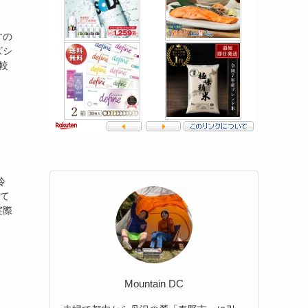
すの
ズシ
較
冷
せて
実際
Mountain DC