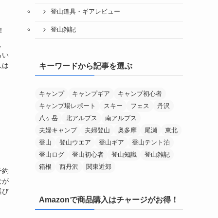
登山道具・ギアレビュー
登山雑記
！
し
ろい
人は
キーワードから記事を選ぶ
キャンプ
キャンプギア
キャンプ初心者
キャンプ場レポート
スキー
フェス
丹沢
八ヶ岳
北アルプス
南アルプス
夫婦キャンプ
夫婦登山
奥多摩
尾瀬
東北
登山
登山ウエア
登山ギア
登山テント泊
登山ログ
登山初心者
登山知識
登山雑記
箱根
西丹沢
関東近郊
予約
なが
選び
Amazonで商品購入はチャージがお得！