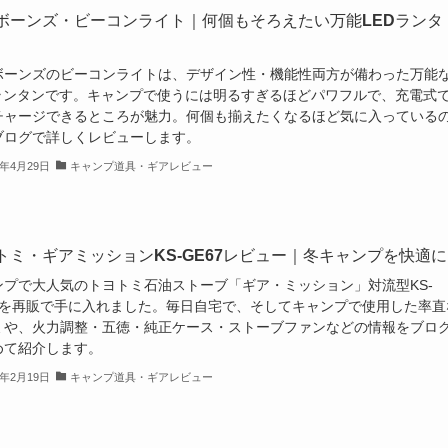
ボーンズ・ビーコンライト｜何個もそろえたい万能LEDランタ
ボーンズのビーコンライトは、デザイン性・機能性両方が備わった万能
Dランタンです。キャンプで使うには明るすぎるほどパワフルで、充電式
チャージできるところが魅力。何個も揃えたくなるほど気に入っている
ブログで詳しくレビューします。
3年4月29日
キャンプ道具・ギアレビュー
トミ・ギアミッションKS-GE67レビュー｜冬キャンプを快適に
ンプで大人気のトヨトミ石油ストーブ「ギア・ミッション」対流型KS-
67を再販で手に入れました。毎日自宅で、そしてキャンプで使用した率直
ミや、火力調整・五徳・純正ケース・ストーブファンなどの情報をブロ
めて紹介します。
3年2月19日
キャンプ道具・ギアレビュー