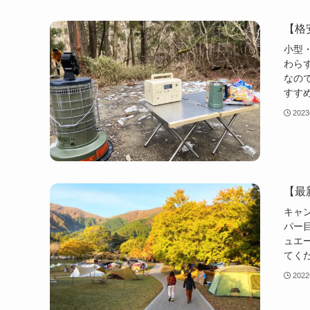
【格
小型・
わら
なの
すす
202
【最
キャ
パー
ュエ
てく
202