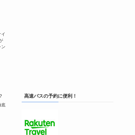
！
サイ
が
ャン
？
高速バスの予約に便利！
徹底