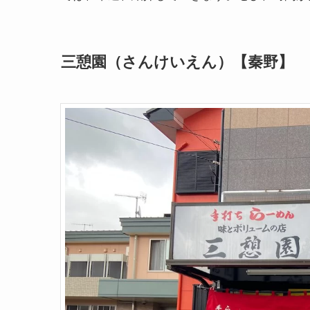
三憩園（さんけいえん）【秦野】