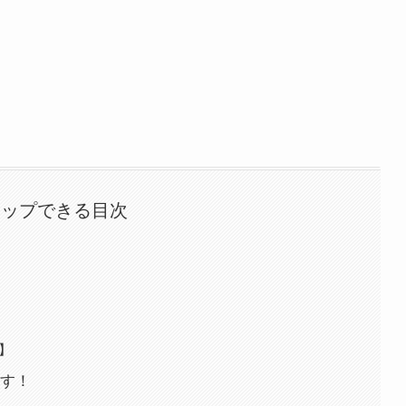
タップできる目次
】
す！