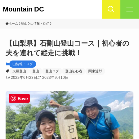
Mountain DC
ホーム
登山
山情報・ログ
【山梨県】石割山登山コース｜初心者の
夫を連れて縦走に挑戦！
山情報・ログ
夫婦登山
登山
登山ログ
登山初心者
関東近郊
2022年6月23日
2023年9月10日
Save