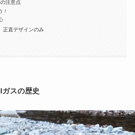
い方の注意点
う！
心
は、正直デザインのみ
Iガスの歴史