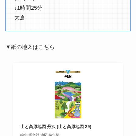
↓1時間25分
大倉
▼紙の地図はこちら
山と高原地図 丹沢 (山と高原地図 29)
編集:昭文社 地図 編集部