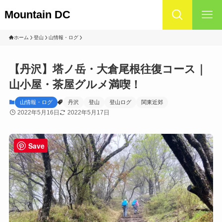
Mountain DC
ホーム
登山
山情報・ログ
【丹沢】塔ノ岳・大倉尾根往復コース｜
山小屋・茶屋グルメ満喫！
山情報・ログ
丹沢
登山
登山ログ
関東近郊
2022年5月16日
2022年5月17日
Save