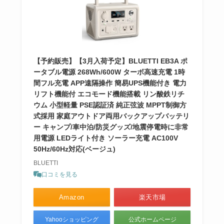
【予約販売】【3月入荷予定】BLUETTI EB3A ポ
ータブル電源 268Wh/600W ターボ高速充電 1時
間フル充電 APP遠隔操作 簡易UPS機能付き 電力
リフト機能付 エコモード機能搭載 リン酸鉄リチ
ウム 小型軽量 PSE認証済 純正弦波 MPPT制御方
式採用 家庭アウトドア両用バックアップバッテリ
ー キャンプ/車中泊/防災グッズ/地震停電時に非常
用電源 LEDライト付き ソーラー充電 AC100V
50Hz/60Hz対応(ベージュ)
BLUETTI
口コミを見る
Amazon
楽天市場
Yahooショッピング
公式ホームページ