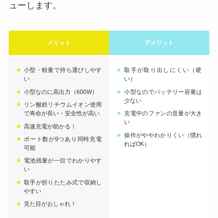
ューします。
メリット
デメリット
小型・軽量で持ち運びしやす
取手が取り出しにくい（硬
い
い）
小型なのに高出力（600W）
小型なのでバッテリー容量は
少ない
リン酸鉄リチウムイオン使用
で寿命が長い・安全性が高い
充電中のファンの音量が大き
い
高速充電が助かる！
操作がややわかりくい（慣れ
ポート数が9つあり同時充電
ればOK）
可能
電池残量が一目でわかりやす
い
取手が折りたたみ式で収納し
やすい
見た目がおしゃれ！