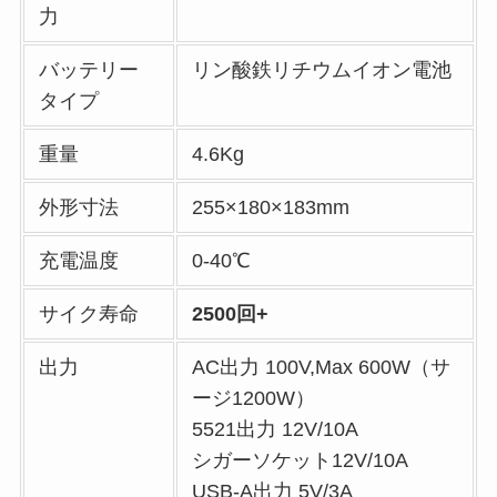
力
バッテリー
リン酸鉄リチウムイオン電池
タイプ
重量
4.6Kg
外形寸法
255×180×183mm
充電温度
0-40℃
サイク寿命
2500回+
出力
AC出力 100V,Max 600W（サ
ージ1200W）
5521出力 12V/10A
シガーソケット12V/10A
USB-A出力 5V/3A