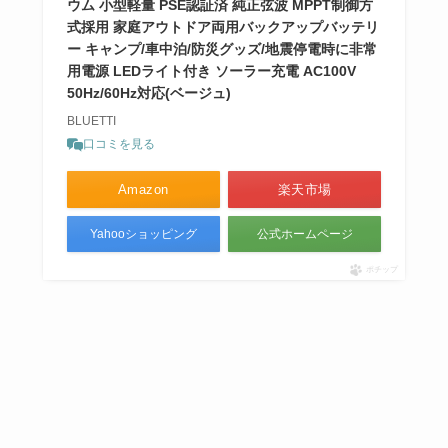
ウム 小型軽量 PSE認証済 純正弦波 MPPT制御方
式採用 家庭アウトドア両用バックアップバッテリ
ー キャンプ/車中泊/防災グッズ/地震停電時に非常
用電源 LEDライト付き ソーラー充電 AC100V
50Hz/60Hz対応(ベージュ)
BLUETTI
口コミを見る
Amazon
楽天市場
Yahooショッピング
公式ホームページ
ポチップ