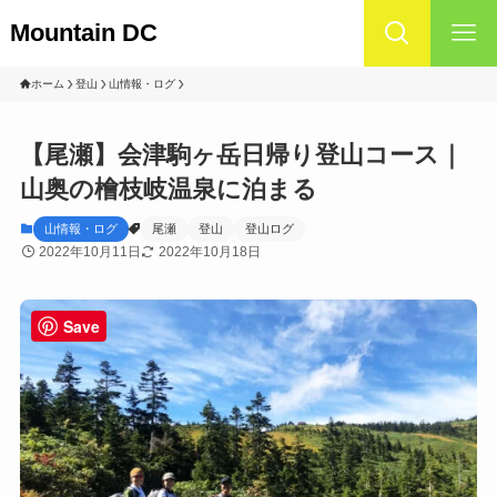
Mountain DC
ホーム
登山
山情報・ログ
【尾瀬】会津駒ヶ岳日帰り登山コース｜
山奥の檜枝岐温泉に泊まる
山情報・ログ
尾瀬
登山
登山ログ
2022年10月11日
2022年10月18日
Save