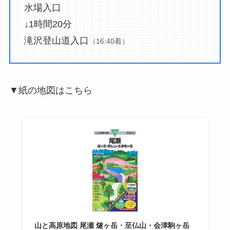
水場入口
↓1時間20分
滝沢登山道入口
（16:40着）
▼紙の地図はこちら
山と高原地図 尾瀬 燧ヶ岳・至仏山・会津駒ヶ岳