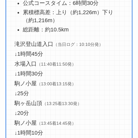
公式コースタイム：6時間30分
累積標高差：上り（約1,226m）下り
（約1,216m）
総距離：約10.5km
滝沢登山道入口
（当日ログ：10:10分発）
↓1時間45分
水場入口
（11:40着11:50発）
↓1時間30分
駒ノ小屋
（13:00着13:15発）
↓25分
駒ヶ岳山頂
（13:25着13:30発）
↓20分
駒ノ小屋
（13:45着14:45発）
↓1時間10分